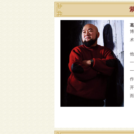
葛
博
术
他
一
一
作
开
而