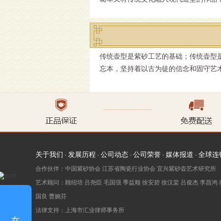
传统壶型是紫砂工艺的基础；传统壶型
忘本，坚持着以古为徒的信念和固守艺
关于我们
发展历程
公司动态
公司荣誉
媒体报道
全球连
-
-
-
-
-
合作伙伴：中国紫砂协会 江苏省陶瓷行业协会 宜兴紫砂壶艺术研究所
艺术顾问：
顾绍培
吕尧臣
毛国强
季益顺
徐安碧
徐汉棠
吕俊杰
李昌鸿
国良
曹婉芬
法律支持：上海市汇业律师事务所
在