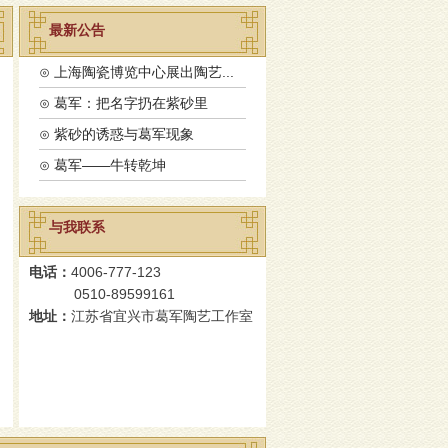
最新公告
⊙ 上海陶瓷博览中心展出陶艺...
⊙ 葛军：把名字扔在紫砂里
⊙ 紫砂的诱惑与葛军现象
⊙ 葛军——牛转乾坤
与我联系
电话：
4006-777-123
0510-89599161
地址：
江苏省宜兴市葛军陶艺工作室