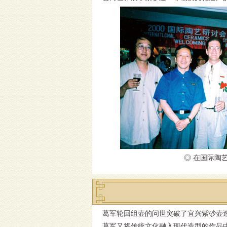
◎ 在国际陶
葛军轮回组壶的问世突破了宜兴紫砂壶
葛军又将传统文化融入现代造型的作品