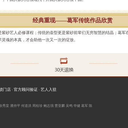
经典重现——葛军传统作品欣赏
是紫砂艺人必修课程；传统的壶型更是紫砂前辈们无穷智慧的结晶；葛军
术灵魂的本真，才会助他一次又一次的绽放。
锁门店
官方顾问验证
艺人入驻
-
-
徐秀棠
潘持平
何道洪
周桂珍
鲍志强
曹亚麟
吴鸣
华健
葛军
陈