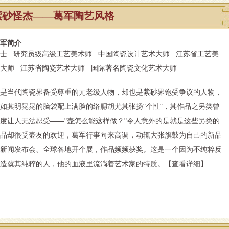
紫砂怪杰——葛军陶艺风格
军简介
士 研究员级高级工艺美术师 中国陶瓷设计艺术大师 江苏省工艺美
大师 江苏省陶瓷艺术大师 国际著名陶瓷文化艺术大师
是当代陶瓷界备受尊重的元老级人物，却也是紫砂界饱受争议的人物，
如其明晃晃的脑袋配上满脸的络腮胡尤其张扬"个性"，其作品之另类曾
度让人无法忍受——"壶怎么能这样做？"令人意外的是就是这些另类的
品却很受壶友的欢迎，葛军行事向来高调，动辄大张旗鼓为自己的新品
新闻发布会、全球各地开个展，作品频频获奖。这是一个因为不纯粹反
造就其纯粹的人，他的血液里流淌着艺术家的特质。
【
查看详细
】